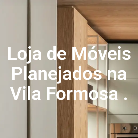
o
conteúdo
Loja de Móveis
Planejados na
Vila Formosa .